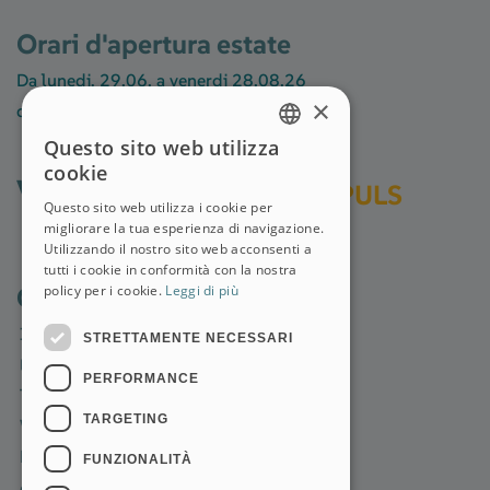
Orari d'apertura estate
Da lunedi, 29.06. a venerdi 28.08.26
×
dalle ore 08.00 alle ore 14.00
Questo sito web utilizza
GERMAN
cookie
vedi anche
KIDO.
IMPULS
ITALIAN
Questo sito web utilizza i cookie per
migliorare la tua esperienza di navigazione.
Utilizzando il nostro sito web acconsenti a
tutti i cookie in conformità con la nostra
Questioni legali
policy per i cookie.
Leggi di più
Impressum
STRETTAMENTE NECESSARI
Ethik
PERFORMANCE
Transparenza
TARGETING
Whistleblowing
Privacy
FUNZIONALITÀ
Ombudsman