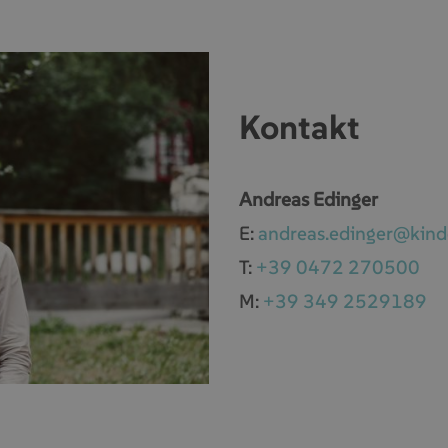
Kontakt
Andreas Edinger
E:
andreas.edinger@kinde
T:
+39 0472 270500
M:
+39 349 2529189