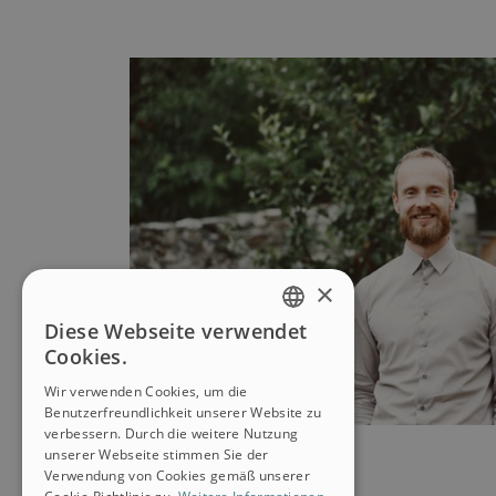
×
Diese Webseite verwendet
GERMAN
Cookies.
ITALIAN
Wir verwenden Cookies, um die
Benutzerfreundlichkeit unserer Website zu
verbessern. Durch die weitere Nutzung
unserer Webseite stimmen Sie der
Verwendung von Cookies gemäß unserer