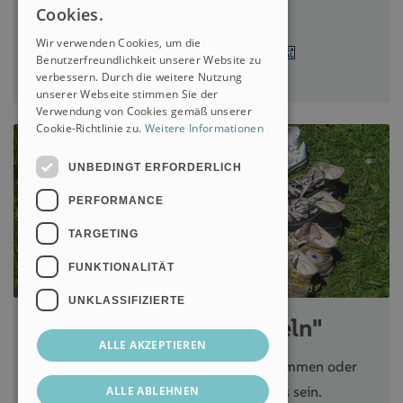
Cookies.
ITALIAN
Wir verwenden Cookies, um die
Benutzerfreundlichkeit unserer Website zu
verbessern. Durch die weitere Nutzung
unserer Webseite stimmen Sie der
Verwendung von Cookies gemäß unserer
Cookie-Richtlinie zu.
Weitere Informationen
UNBEDINGT ERFORDERLICH
PERFORMANCE
TARGETING
FUNKTIONALITÄT
UNKLASSIFIZIERTE
Spendenpaket "1x Lächeln"
ALLE AKZEPTIEREN
Durch die Natur streifen, den Gipfel erklimmen oder
mit dem Fahrrad samt Picknick unterwegs sein.
ALLE ABLEHNEN