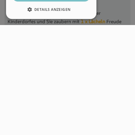
Kinder und Jugendliche freuen sich über
DETAILS ANZEIGEN
Freizeitaktivitäten außerhalb des Südtiroler
Kinderdorfes und Sie zaubern mit
1 x Lächeln
Freude
ins Gesicht.
Öffnungszeiten Sommer
Montag, 29.06. bis Freitag 28.08.26
von 08.00 - 14.00 Uhr