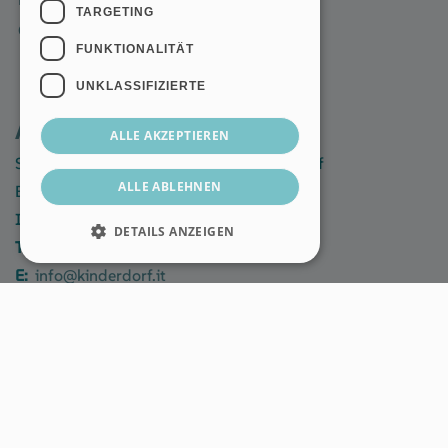
TARGETING
Ombudsstelle
FUNKTIONALITÄT
UNKLASSIFIZIERTE
Adresse:
ALLE AKZEPTIEREN
Sozialgenossenschaft Südtiroler Kinderdorf
ALLE ABLEHNEN
Burgfriedengasse 28
I-39042 Brixen
DETAILS ANZEIGEN
T:
+39 0472 270 500
E:
info@kinderdorf.it
Pec:
kinderdorf@pec.rolmail.net
Mwst.-Nr.:
00395790215
Rhoelzl
copyright 2023-25 © Kinderdorf | developed by